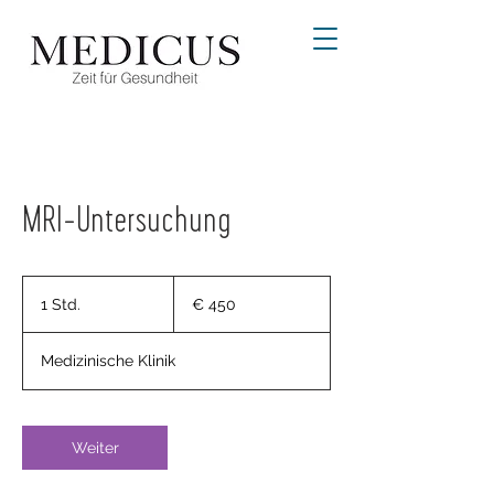
MRI-Untersuchung
450
Euro
1 Std.
1
€ 450
S
t
Medizinische Klinik
d
Weiter